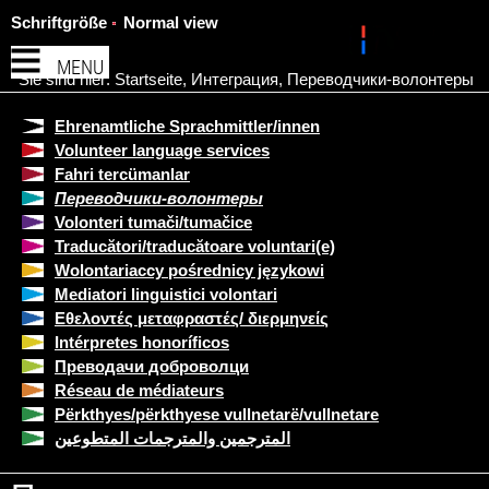
Schriftgröße
Normal view
MENU
Sie sind hier:
Startseite
,
Интеграция
,
Переводчики-волонтеры
Ehrenamtliche Sprachmittler/innen
Volunteer language services
Fahri tercümanlar
Переводчики-волонтеры
Volonteri tumači/tumačice
Traducători/traducătoare voluntari(e)
Wolontariaccy pośrednicy językowi
Mediatori linguistici volontari
Εθελοντές μεταφραστές/ διερμηνείς
Intérpretes honoríficos
Преводачи доброволци
Réseau de médiateurs
Përkthyes/përkthyese vullnetarë/vullnetare
المترجمين والمترجمات المتطوعين