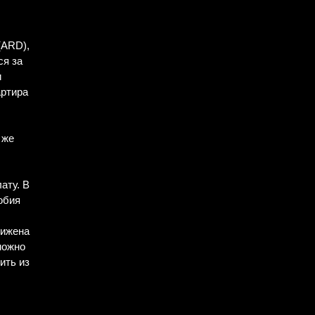
(ARD),
ся за
и
артира
 же
ату. В
обия
нижена
можно
ить из