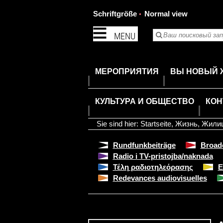
Schriftgröße
Normal view
MENU
МЕРОПРИЯТИЯ
ВЫ НОВЫЙ 
КУЛЬТУРА И ОБЩЕСТВО
КОН
Sie sind hier:
Startseite
,
Жизнь
,
Жили
Rundfunkbeiträge
Broadc
Radio i TV-pristojba/naknada
Τέλη ραδιοτηλεόρασης
E
Redevances audiovisuelles