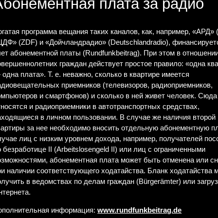
Абонементная плата за радио
огатая программа вещания таких каналов, как, например, «АРД» 
ЦДФ» (ZDF) и «Дойчландрадио» (Deutschlandradio), финансирует
чет абонементной платы (Rundfunkbeitrag). При этом в отношени
овершеннолетних граждан действует простое правило: «одна кв
 одна плата». Т. е. неважно, сколько в квартире имеется
адиовещательных приемников (телевизоров, радиоприемников,
омпьютеров и смартфонов) и сколько в ней живет человек. Сюда
тносятся и радиоприемники в автотранспортных средствах,
аходящиеся в личном пользовании. В случае же наличия второй
вартиры за нее необходимо вносить отдельную абонементную пл
лучае лиц с низким уровнем дохода, например, получателей пос
о безработице II (Arbeitslosengeld II) или лиц с ограниченными
озможностями, абонементная плата может быть отменена или с
ри наличии соответствующего ходатайства. Бланк ходатайства 
олучить в ведомствах по делам граждан (Bürgerämter) или загруз
нтернета.
ополнительная информация:
www.rundfunkbeitrag.de