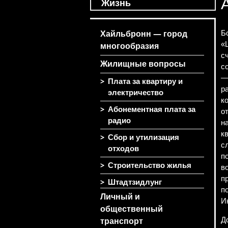
Жизнь
Б
Хайльбронн — город
«
многообразия
с
Жилищные вопросы
с
—
>
Плата за квартиру и
р
электричество
к
>
Абонементная плата за
о
радио
н
к
>
Сбор и утилизация
с
отходов
п
>
Строительство жилья
в
п
>
Штадтзидлунг
п
Личный и
И
общественный
Д
транспорт