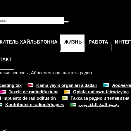
ЖИТЕЛЬ ХАЙЛЬБРОННА
ЖИЗНЬ
РАБОТА
ИНТЕ
ТАКТ
щные вопросы
,
Абонементная плата за радио
asting tax
Kamu yayın organları aidatları
Абонеме
Taxele de radiodifuziune
Opłata radiowo-telewizyjna
l impuesto de radiodifusión
Такса за радио и телевизия
Kontributet e radiopërhapjes
رسوم البث التلفزيوني