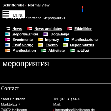
Schriftgröße
Normal view
MENU
Sie sind hier:
Startseite
,
мероприятия
News
News and dates
Etkinlikler
мероприятия
Događanja
Evenimente
Imprezy
Manifestazione
Εκδήλωσης
Evento
мероприятия
Manifestation
Aktivitete
فعاليات
мероприятия
Contact
Stadt Heilbronn
Tel. (07131) 56-0
Marktplatz 7
Mail:
74072 Heilbronn
integration@heilbronn.de