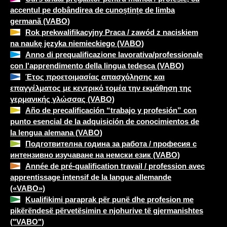
accentul pe dobândirea de cunoștințe de limba
germană (VABO)
Rok prekwalifikacyjny Praca / zawód z naciskiem
na naukę języka niemieckiego (VABO)
Anno di prequalificazione lavorativa/professionale
con l'apprendimento della lingua tedesca (VABO)
Έτος προετοιμασίας απασχόλησης και
επαγγέλματος με κεντρικό τομέα την εκμάθηση της
γερμανικής γλώσσας (VABO)
Año de precalificación “trabajo y profesión” con
punto esencial de la adquisición de conocimientos de
la lengua alemana (VABO)
Подготвителна година за работа / професия с
интензивно изучаване на немски език (VABO)
Année de pré-qualification travail / profession avec
apprentissage intensif de la langue allemande
(«VABO»)
Kualifikimi paraprak për punë dhe profesion me
pikërëndesë përvetësimin e njohurive të gjermanishtes
("VABO")