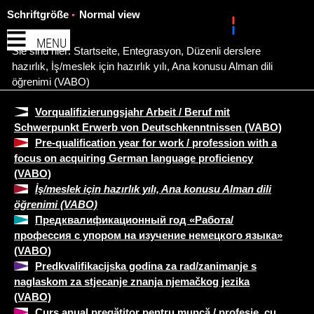
Schriftgröße
Normal view
MENU
Sie sind hier:
Startseite
,
Entegrasyon
,
Düzenli derslere
hazırlık
,
İş/meslek için hazırlık yılı, Ana konusu Alman dili
öğrenimi (VABO)
Vorqualifizierungsjahr Arbeit / Beruf mit
Schwerpunkt Erwerb von Deutschkenntnissen (VABO)
Pre-qualification year for work / profession with a
focus on acquiring German language proficiency
(VABO)
İş/meslek için hazırlık yılı, Ana konusu Alman dili
öğrenimi (VABO)
Предквалификационный год «Работа/
профессия с упором на изучение немецкого языка»
(VABO)
Predkvalifikacijska godina za rad/zanimanje s
naglaskom za stjecanje znanja njemačkog jezika
(VABO)
Curs anual pregătitor pentru muncă / profesie, cu