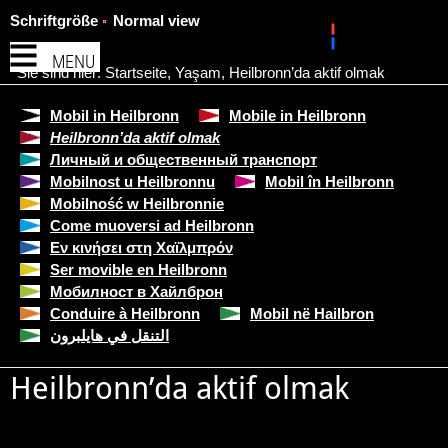
Schriftgröße
Normal view
MENU
Sie sind hier:
Startseite
,
Yaşam
,
Heilbronn’da aktif olmak
Mobil in Heilbronn
Mobile in Heilbronn
Heilbronn’da aktif olmak
Личный и общественный транспорт
Mobilnost u Heilbronnu
Mobil în Heilbronn
Mobilność w Heilbronnie
Come muoversi ad Heilbronn
Εν κινήσει στη Χαϊλμπρόν
Ser movible en Heilbronn
Мобилност в Хайлброн
Conduire à Heilbronn
Mobil në Hailbron
التنقل في هايلبرون
Heilbronn’da aktif olmak