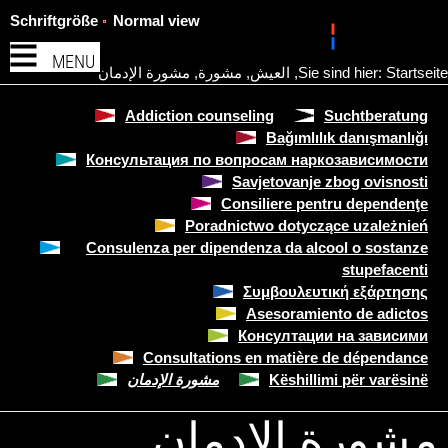
Schriftgröße
Normal view
MENU
Startseite
Sie sind hier:
,
العيش
,
مشورة
,
مشورة الإدمان
Addiction counseling
Suchtberatung
Bağımlılık danışmanlığı
Консультация по вопросам наркозависимости
Savjetovanje zbog ovisnosti
Consiliere pentru dependenţe
Poradnictwo dotyczące uzależnień
Consulenza per dipendenza da alcool o sostanze
stupefacenti
Συμβουλευτική εξάρτησης
Asesoramiento de adictos
Консултации на зависими
Consultations en matière de dépendance
Këshillimi për varësinë
مشورة الإدمان
مشورة الإدمان