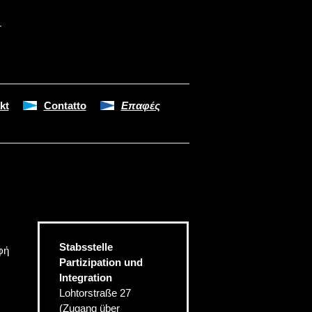
kt
Contatto
Επαφές
Stabsstelle
φή
Partizipation und
Integration
Lohtorstraße 27
(Zugang über