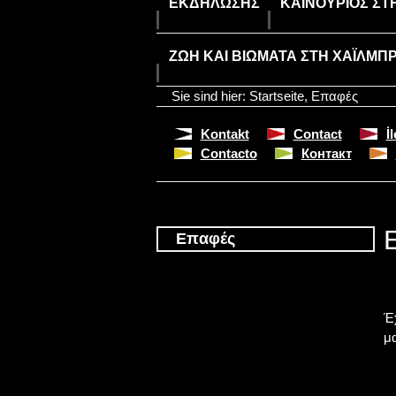
ΕΚΔΉΛΩΣΗΣ
ΚΑΙΝΟΎΡΙΟΣ ΣΤ
ΖΩΉ ΚΑΙ ΒΙΏΜΑΤΑ ΣΤΗ ΧΑΪΛΜΠ
Sie sind hier:
Startseite
,
Επαφές
Kontakt
Contact
İ
Contacto
Контакт
Επαφές
Έ
μ