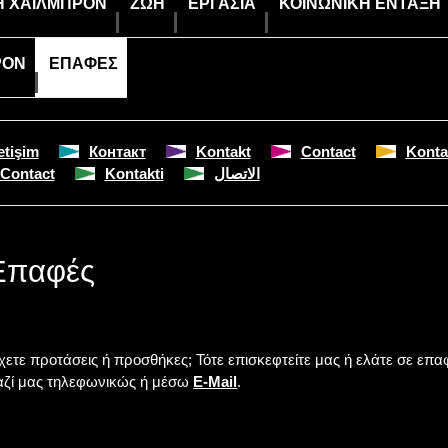
Η ΧΑΪΛΜΠΡΌΝ
ΖΩΉ
ΕΡΓΑΣΊΑ
ΚΟΙΝΩΝΙΚΉ ΈΝΤΑΞΗ
ΡΌΝ
ΕΠΑΦΈΣ
letişim
Контакт
Kontakt
Contact
Konta
Contact
Kontakti
الاتصال
Επαφές
χετε προτάσεις ή προσθήκες; Τότε επισκεφτείτε μας ή ελάτε σε επα
αζί μας τηλεφωνικώς ή μέσω
E-Mail
.