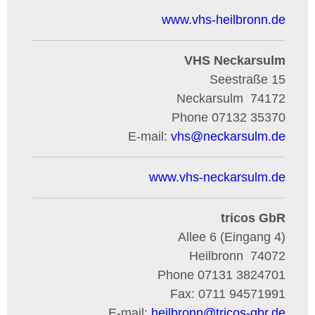
www.vhs-heilbronn.de
VHS Neckarsulm
Seestraße 15
Neckarsulm
74172
Phone
07132 35370
E-mail:
vhs
@
neckarsulm.de
www.vhs-neckarsulm.de
tricos GbR
Allee 6 (Eingang 4)
Heilbronn
74072
Phone
07131 3824701
Fax:
0711 94571991
E-mail:
heilbronn
@
tricos-gbr.de