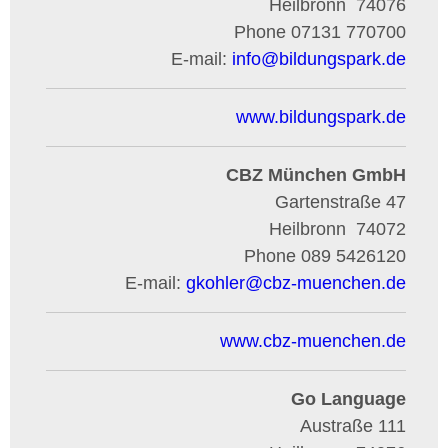
Heilbronn
74076
Phone
07131 770700
E-mail:
info
@
bildungspark.de
www.bildungspark.de
CBZ München GmbH
Gartenstraße 47
Heilbronn
74072
Phone
089 5426120
E-mail:
gkohler
@
cbz-muenchen.de
www.cbz-muenchen.de
Go Language
Austraße 111