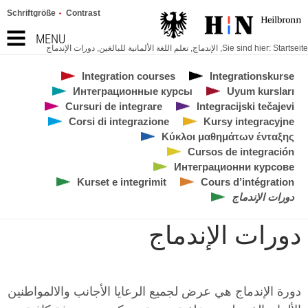
Schriftgröße
Contrast
MENU
Startseite
Sie sind hier:
,
الإندماج
,
تعلم اللغة الألمانية للبالغين
,
دورات الإندماج
Integration courses
Integrationskurse
Интеграционные курсы
Uyum kursları
Cursuri de integrare
Integracijski tečajevi
Corsi di integrazione
Kursy integracyjne
Κύκλοι μαθημάτων ένταξης
Cursos de integración
Интеграционни курсове
Kurset e integrimit
Cours d’intégration
دورات الإندماج
دورات الإندماج
دورة الإندماج هي عرض لجميع الرعايا الأجانب والالمواطنين