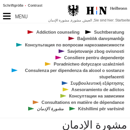
Schriftgröße
Contrast
MENU
Startseite
Sie sind hier:
,
العيش
,
مشورة
,
مشورة الإدمان
Addiction counseling
Suchtberatung
Bağımlılık danışmanlığı
Консультация по вопросам наркозависимости
Savjetovanje zbog ovisnosti
Consiliere pentru dependenţe
Poradnictwo dotyczące uzależnień
Consulenza per dipendenza da alcool o sostanze
stupefacenti
Συμβουλευτική εξάρτησης
Asesoramiento de adictos
Консултации на зависими
Consultations en matière de dépendance
Këshillimi për varësinë
مشورة الإدمان
مشورة الإدمان