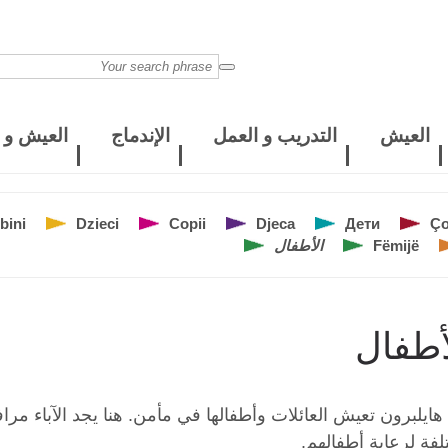
العيش
التدريب و العمل
الإندماج
العيش و ا
bini
Dzieci
Copii
Djeca
Дети
Ço
Fëmijë
الأطفال
أطفال
ايلبرون تعيش العائلات وأطفالها في مأمن. هنا يجد الآباء مرا
فة لرعاية أطفالهم.