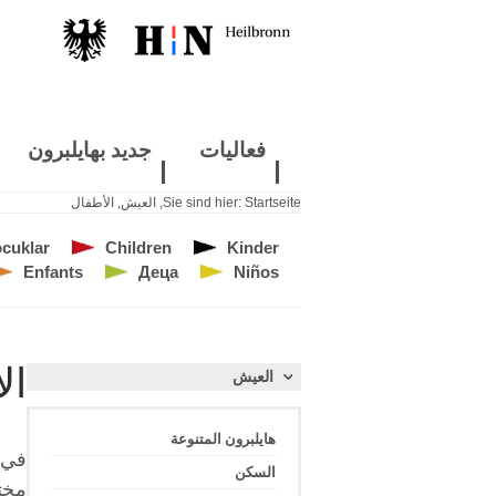
فعاليات
جديد بهايلبرون
Startseite
Sie sind hier:
,
العيش
,
الأطفال
cuklar
Children
Kinder
Enfants
Деца
Niños
ال
العيش
هايلبرون المتنوعة
في ه
السكن
مختل