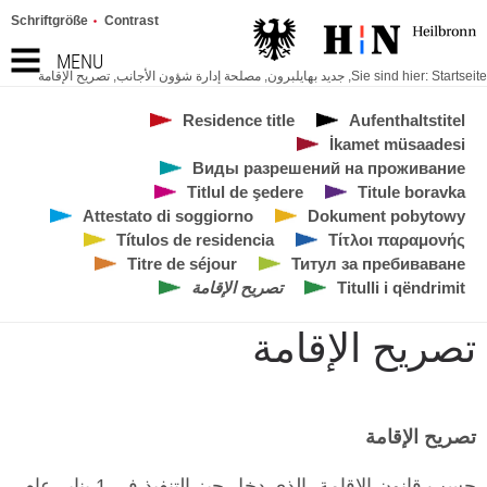
Schriftgröße
Contrast
MENU
Startseite
Sie sind hier:
,
جديد بهايلبرون
,
مصلحة إدارة شؤون الأجانب
,
تصريح الإقامة
Residence title
Aufenthaltstitel
İkamet müsaadesi
Виды разрешений на проживание
Titlul de şedere
Titule boravka
Attestato di soggiorno
Dokument pobytowy
Títulos de residencia
Τίτλοι παραμονής
Titre de séjour
Титул за пребиваване
Titulli i qëndrimit
تصريح الإقامة
تصريح الإقامة
تصريح الإقامة
حسب قانون الإقامة، الذي دخل حيز التنفيذ في 1 يناير عام