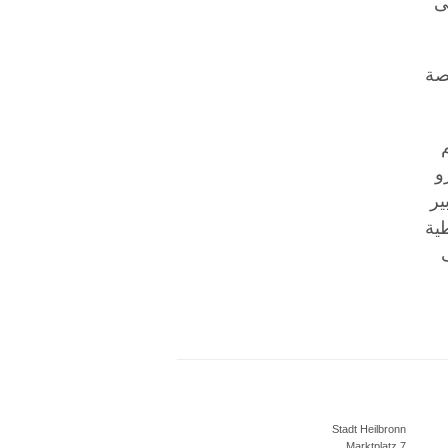
ى
صة
نى للرسوم هو 100 يورو
بير
ية
Stadt Heilbronn
Marktplatz 7