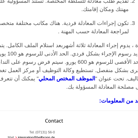
تقديم طلب معادلة للسلطة المختصة. تستند المسؤولية عل
مهنتك ومكان إقامتك.
تكون إجراءات المعادلة فردية. هناك مكاتب مختلفة متخص
لمراجعة المعادلة حسب المهنة .
 ، يدوم إجراء المعادلة ثلاثة أشهربعد استلام الملف الكامل. يتم
تحديد رسوم الإجراء بشكل فردي. الحد الأد
والحد الأقصى للرسوم هو 600 يورو. سيتم فرض رسوم على التدا
خرى بشكل منفصل. تستطيع وكالة التوظيف أو مركز العمل تغط
اليف. تحت عنوان "
الموظف المختص المحلي
" يمكنك أن تتعرف
 مصلحة المعادلة المسؤولة بك.
د من المعلومات:
Contact
Tel. (07131) 56-0
Mail:
integration@heilbronn.de