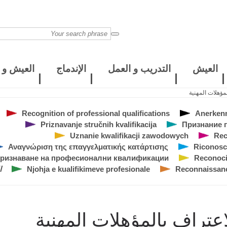
العيش
التدريب و العمل
الإندماج
العيش و ا
مؤهلات المهنية
Recognition of professional qualifications
Anerkenn
Priznavanje stručnih kvalifikacija
Признание 
Uznanie kwalifikacji zawodowych
Rec
Αναγνώριση της επαγγελματικής κατάρτισης
Riconosci
ризнаване на професионални квалификации
Reconocim
Reconnaissance
Njohja e kualifikimeve profesionale
ا
اعتراف بالمؤهلات المهنية