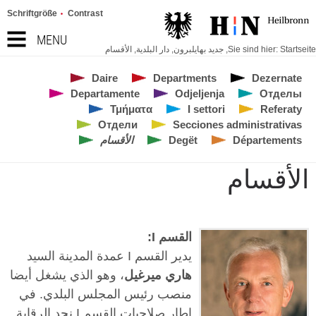
Schriftgröße
Contrast
MENU
Startseite
Sie sind hier:
,
جديد بهايلبرون
,
دار البلدية
,
الأقسام
Daire
Departments
Dezernate
Departamente
Odjeljenja
Отделы
Τμήματα
I settori
Referaty
Отдели
Secciones administrativas
Départements
Degët
الأقسام
الأقسام
القسم I:
يدير القسم I عمدة المدينة السيد
هاري ميرغيل
، وهو الذي يشغل أيضا
منصب رئيس المجلس البلدي. في
إطار صلاحيات القسم I نجد الرقابة