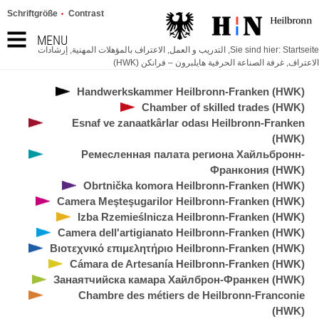
Schriftgröße
Contrast
MENU
Startseite
Sie sind hier:
,
التدريب و العمل
,
الاعتراف بالمؤهلات المهنية
,
إرشادات
الاعتراف
,
غرفة الصناعة الحرفية هايلبرون – فرانكن (HWK)
Handwerkskammer Heilbronn-Franken (HWK)
Chamber of skilled trades (HWK)
Esnaf ve zanaatkârlar odası Heilbronn-Franken
(HWK)
Ремесленная палата региона Хайльбронн-
Франкония (HWK)
Obrtnička komora Heilbronn-Franken (HWK)
Camera Meşteşugarilor Heilbronn-Franken (HWK)
Izba Rzemieślnicza Heilbronn-Franken (HWK)
Camera dell'artigianato Heilbronn-Franken (HWK)
Βιοτεχνικό επιμελητήριο Heilbronn-Franken (HWK)
Cámara de Artesanía Heilbronn-Franken (HWK)
Занаятчийска камара Хайлброн-Франкен (HWK)
Chambre des métiers de Heilbronn-Franconie
(HWK)