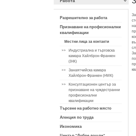
З
Работа
За
Разрешително за работа
ст
на
Признаване на професионални
пр
квалификации
ко
Местни лица за контакти
въ
сл
>>
Индустриална и търговска
За
камара Хайлброн-Франкен
по
(IHK)
пр
кв
>>
Занаятчийска камара
Хайлброн-Франкен (HWK)
>>
Консултационен център за
признаване на чуждестранни
професионални
квалификации
Търсене на работно място
Агенция по труда
Икономика
Център "Добре дошли"