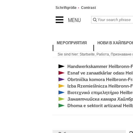
Schriftgröße
Contrast
MENU
МЕРОПРИЯТИЯ
НОВИ В ХАЙЛБРО
Sie sind hier:
Startseite
,
Работа
,
Признаване 
Handwerkskammer Heilbronn-
Esnaf ve zanaatkârlar odası H
Obrtnička komora Heilbronn-F
Izba Rzemieślnicza Heilbronn-
Βιοτεχνικό επιμελητήριο Heilb
Занаятчийска камара Хайлб
Dhoma e sektorit artizanal Hei