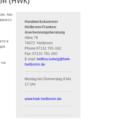
ен (HWK)
ии. Ако
аването
Handwerkskammer
Heilbronn-Franken
Anerkennungsberatung
Allee 76
ете в
74072
Heilbronn
ция.
Phone
07131 791-162
Fax:
07131 791-200
E-mail:
bettina.ludwig
@
hwk-
е на
heilbronn.de
Montag bis Donnerstag 8 bis
17 Uhr
www.hwk-heilbronn.de