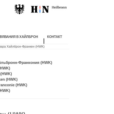
ВЯВАНИЯ В ХАЙЛБРОН
КОНТАКТ
мара Хайлброн-Франкен (HWK)
айльбронн-Франкония (HWK)
 (HWK)
n (HWK)
ken (HWK)
ranconie (HWK)
غرفة الصناعة الحرفية هايلبرون (HWK)