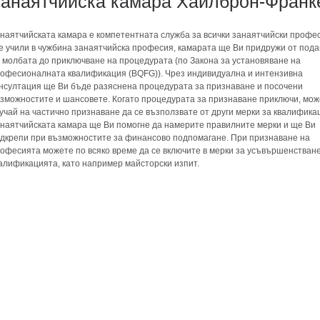
анаятчийска камара Хайлброн-Франк
наятчийската камара е компетентната служба за всички занаятчийски профес
е учили в чужбина занаятчийска професия, камарата ще Ви придружи от под
 молбата до приключване на процедурата (по Закона за установяване на
офесионалната квалификация (BQFG)). Чрез индивидуална и интензивна
нсултация ще Ви бъде разяснена процедурата за признаване и посочени
зможностите и шансовете. Когато процедурата за признаване приключи, мож
учай на частично признаване да се възползвате от други мерки за квалифика
наятчийската камара ще Ви помогне да намерите правилните мерки и ще Ви
дкрепи при възможностите за финансово подпомагане. При признаване на
офесията можете по всяко време да се включите в мерки за усъвършенстван
алификацията, като например майсторски изпит.