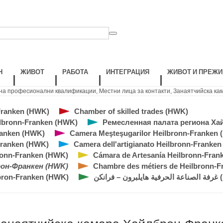
Н
ЖИВОТ
РАБОТА
ИНТЕГРАЦИЯ
ЖИВОТ И ПРЕЖИ
на професионални квалификации
,
Местни лица за контакти
,
Занаятчийска ка
Franken (HWK)
Chamber of skilled trades (HWK)
eilbronn-Franken (HWK)
Ремесленная палата региона Х
ranken (HWK)
Camera Meşteşugarilor Heilbronn-Franken
Franken (HWK)
Camera dell'artigianato Heilbronn-Franke
ronn-Franken (HWK)
Cámara de Artesanía Heilbronn-Fran
рон-Франкен (HWK)
Chambre des métiers de Heilbronn-F
lbron-Franken (HWK)
 – فرانكن