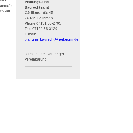
ално
Planungs- und
илище")
Baurechtsamt
всички
Cäcilienstraße 45
74072
Heilbronn
Phone
07131 56-2705
Fax:
07131 56-3129
E-mail:
planung+baurecht
@
heilbronn.de
Termine nach vorheriger
Vereinbarung