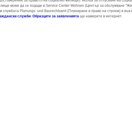
достоверение за правото на социално жилище). Молба за отпускане на соци
лище може да се подаде в Service Center Wohnen (Център за обслужване "Ж
м службата Planungs- und Baurechtsamt (Планиране и право на строеж) и във 
раждански служби
.
Образците за заявленията
ще намерите в интернет.