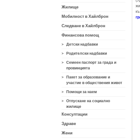
(У
жи
Жилище
къ
Мобилност в Хайлброн
г
Следване в Хайлброн
Финансова помощ
>
Детски надбавки
>
Родителски надбавки
>
Семеен паспорт за града и
провинцията
>
Пакет за образование и
участие в обществения живот
>
Помощи за наем
>
Отпускане на социално
жилище
Консултации
Здраве
Жени