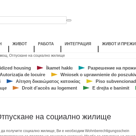
Н
ЖИВОТ
РАБОТА
ИНТЕГРАЦИЯ
ЖИВОТ И ПРЕЖИ
омощ
,
Отпускане на социално жилище
idized housing
İkamet hakkı
Разрешение на прож
Autorizaţia de locuire
Wniosek o uprawnienie do poszuk
i
Αίτηση δικαιώματος κατοικίας
Piso subvenciona
ище
Droit d’accès au logement
E drejta e banimit
тпускане на социално жилище
 да получите социално жилище, Ви е необходим Wohnberechtigungsschein