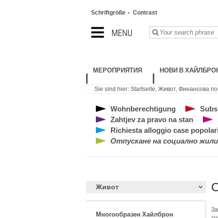
Schriftgröße
Contrast
MENU
МЕРОПРИЯТИЯ
НОВИ В ХАЙЛБРО
Sie sind hier:
Startseite
,
Живот
,
Финансова п
Wohnberechtigung
Subs
Zahtjev za pravo na stan
Richiesta alloggio case popolar
Отпускане на социално жил
О
Живот
За
Многообразен Хайлброн