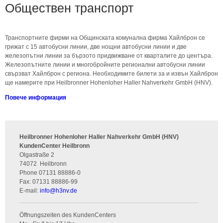
Обществен транспорт
Транспортните фирми на Общинската комунална фирма Хайлброн се
грижат с 15 автобусни линии, две нощни автобусни линии и две
железопътни линии за бързото придвижване от кварталите до центъра.
Железопътните линии и многобройните регионални автобусни линии
свързват Хайлброн с региона. Необходимите билети за и извън Хайлброн
ще намерите при Heilbronner Hohenloher Haller Nahverkehr GmbH (HNV).
Повече информация
Heilbronner Hohenloher Haller Nahverkehr GmbH (HNV)
KundenCenter Heilbronn
Olgastraße 2
74072
Heilbronn
Phone
07131 88886-0
Fax:
07131 88886-99
E-mail:
info
@
h3nv.de
Öffnungszeiten des KundenCenters