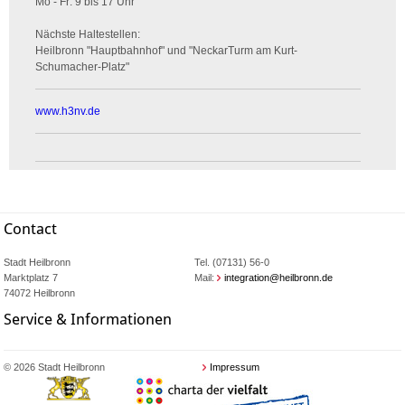
Mo - Fr: 9 bis 17 Uhr
Nächste Haltestellen:
Heilbronn "Hauptbahnhof" und "NeckarTurm am Kurt-
Schumacher-Platz"
www.h3nv.de
Contact
Stadt Heilbronn
Tel. (07131) 56-0
Marktplatz 7
Mail:
integration@heilbronn.de
74072 Heilbronn
Service & Informationen
© 2026 Stadt Heilbronn
Impressum