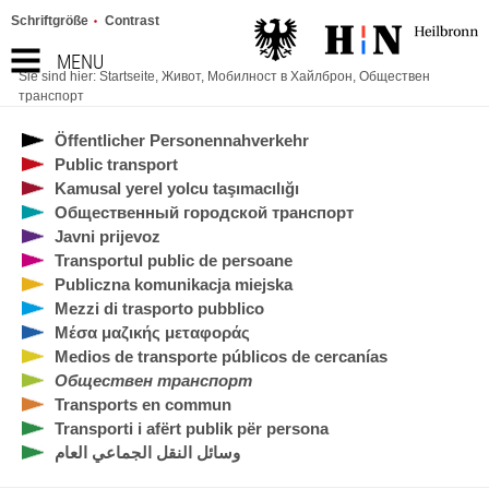
Schriftgröße
Contrast
MENU
Sie sind hier:
Startseite
,
Живот
,
Мобилност в Хайлброн
,
Обществен
транспорт
Öffentlicher Personennahverkehr
Public transport
Kamusal yerel yolcu taşımacılığı
Общественный городской транспорт
Javni prijevoz
Transportul public de persoane
Publiczna komunikacja miejska
Mezzi di trasporto pubblico
Μέσα μαζικής μεταφοράς
Medios de transporte públicos de cercanías
Обществен транспорт
Transports en commun
Transporti i afërt publik për persona
وسائل النقل الجماعي العام