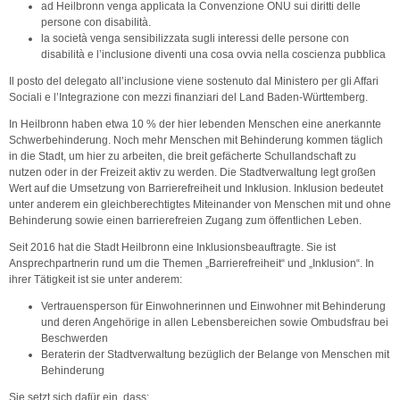
ad Heilbronn venga applicata la Convenzione ONU sui diritti delle
persone con disabilità.
la società venga sensibilizzata sugli interessi delle persone con
disabilità e l’inclusione diventi una cosa ovvia nella coscienza pubblica
Il posto del delegato all’inclusione viene sostenuto dal Ministero per gli Affari
Sociali e l’Integrazione con mezzi finanziari del Land Baden-Württemberg.
In Heilbronn haben etwa 10 % der hier lebenden Menschen eine anerkannte
Schwerbehinderung. Noch mehr Menschen mit Behinderung kommen täglich
in die Stadt, um hier zu arbeiten, die breit gefächerte Schullandschaft zu
nutzen oder in der Freizeit aktiv zu werden. Die Stadtverwaltung legt großen
Wert auf die Umsetzung von Barrierefreiheit und Inklusion. Inklusion bedeutet
unter anderem ein gleichberechtigtes Miteinander von Menschen mit und ohne
Behinderung sowie einen barrierefreien Zugang zum öffentlichen Leben.
Seit 2016 hat die Stadt Heilbronn eine Inklusionsbeauftragte. Sie ist
Ansprechpartnerin rund um die Themen „Barrierefreiheit“ und „Inklusion“. In
ihrer Tätigkeit ist sie unter anderem:
Vertrauensperson für Einwohnerinnen und Einwohner mit Behinderung
und deren Angehörige in allen Lebensbereichen sowie Ombudsfrau bei
Beschwerden
Beraterin der Stadtverwaltung bezüglich der Belange von Menschen mit
Behinderung
Sie setzt sich dafür ein, dass: