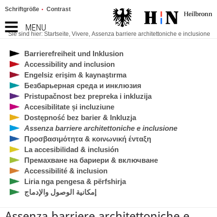
Schriftgröße
Contrast
MENU
Sie sind hier:
Startseite
,
Vivere
,
Assenza barriere architettoniche e inclusione
Barrierefreiheit und Inklusion
Accessibility and inclusion
Engelsiz erişim & kaynaştırma
Безбарьерная среда и инклюзия
Pristupačnost bez prepreka i inkluzija
Accesibilitate și incluziune
Dostępność bez barier & Inkluzja
Assenza barriere architettoniche e inclusione
Προσβασιμότητα & κοινωνική ένταξη
La accesibilidad & inclusión
Премахване на бариери & включване
Accessibilité & inclusion
Liria nga pengesa & përfshirja
إمكانية الوصول والإدماج
Assenza barriere architettoniche e