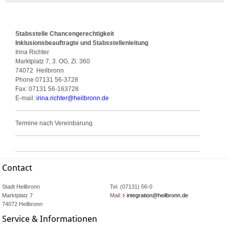
Stabsstelle Chancengerechtigkeit
Inklusionsbeauftragte und Stabsstellenleitung
Irina Richter
Marktplatz 7, 3. OG, Zi. 360
74072
Heilbronn
Phone
07131 56-3728
Fax:
07131 56-163728
E-mail:
irina.richter
@
heilbronn.de
Termine nach Vereinbarung
Contact
Stadt Heilbronn
Tel. (07131) 56-0
Marktplatz 7
Mail:
integration@heilbronn.de
74072 Heilbronn
Service & Informationen