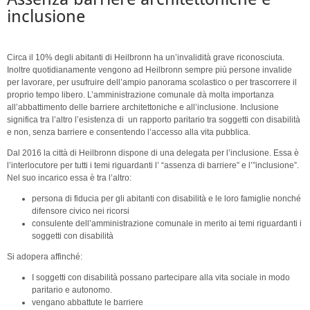
inclusione
Circa il 10% degli abitanti di Heilbronn ha un’invalidità grave riconosciuta.
Inoltre quotidianamente vengono ad Heilbronn sempre più persone invalide
per lavorare, per usufruire dell’ampio panorama scolastico o per trascorrere il
proprio tempo libero. L’amministrazione comunale dà molta importanza
all’abbattimento delle barriere architettoniche e all’inclusione. Inclusione
significa tra l’altro l’esistenza di un rapporto paritario tra soggetti con disabilità
e non, senza barriere e consentendo l’accesso alla vita pubblica.
Dal 2016 la città di Heilbronn dispone di una delegata per l’inclusione. Essa è
l’interlocutore per tutti i temi riguardanti l’ “assenza di barriere” e l’”inclusione”.
Nel suo incarico essa è tra l’altro:
persona di fiducia per gli abitanti con disabilità e le loro famiglie nonché
difensore civico nei ricorsi
consulente dell’amministrazione comunale in merito ai temi riguardanti i
soggetti con disabilità
Si adopera affinché:
I soggetti con disabilità possano partecipare alla vita sociale in modo
paritario e autonomo.
vengano abbattute le barriere