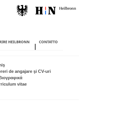
PRIRE HEILBRONN
CONTATTO
miş
reri de angajare şi CV-uri
βιογραφικά
riculum vitae