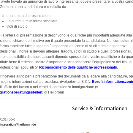
 avete trovato un annuncio di lavoro interessante, dovete presentare la vostra cand
 Germania una candidatura è costituita da:
una lettera di presentazione
un curriculum in forma tabellare
titoli di studio
lla lettera di presentazione si descrivono le qualifiche più importanti adeguate alla
sizione, chiarendo il motivo per il quale presentate la candidatura. Nel curriculum r
 forma tabellare tutte le tappe più importanti del corso di studi e delle esperienze
ofessionali. Inoltre si devono allegare, tradotti, i titoli di studio e quelli professional
ano le possibilità di essere assunti dipende spesso dalle vostre qualifiche e da qua
rliate bene il tedesco. Inoltre è importante far riconoscere l’equipollenza dei titoli di
professionali acquisiti (v.
Riconoscimento delle qualifiche professionali
).
r ricevere aiuto per la preparazione dei documenti da allegare alla candidature, o
nsigli e informazioni sulla procedura, rivolgetevi al BiZ (v.
Berufsinformationszen
ll’ufficio del lavoro o nei centri di consulenza immigrazione (v.
grationsberatungsstellen
) di Heilbronn
Service & Informationen
07131) 56-0
integration@heilbronn.de