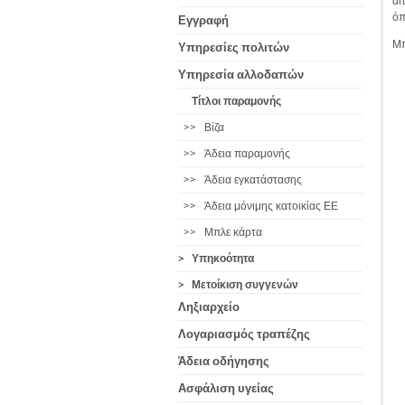
αί
όπ
Εγγραφή
Μπ
Υπηρεσίες πολιτών
Υπηρεσία αλλοδαπών
Τίτλοι παραμονής
>>
Βίζα
>>
Άδεια παραμονής
>>
Άδεια εγκατάστασης
>>
Άδεια μόνιμης κατοικίας ΕΕ
>>
Μπλε κάρτα
>
Υπηκοότητα
>
Μετοίκιση συγγενών
Ληξιαρχείο
Λογαριασμός τραπέζης
Άδεια οδήγησης
Ασφάλιση υγείας