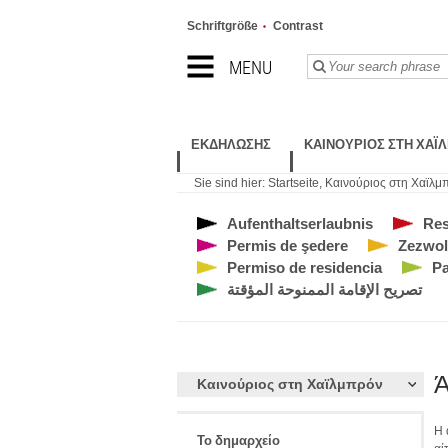
Schriftgröße
Contrast
MENU
ΕΚΔΉΛΩΣΗΣ
ΚΑΙΝΟΎΡΙΟΣ ΣΤΗ ΧΑΪ
Sie sind hier:
Startseite
,
Καινούριος στη Χαϊλμ
Aufenthaltserlaubnis
Res
Permis de şedere
Zezwol
Permiso de residencia
Р
تصريح الإقامة الممنوحة المؤقتة
Ά
Καινούριος στη Χαϊλμπρόν
Η 
Το δημαρχείο