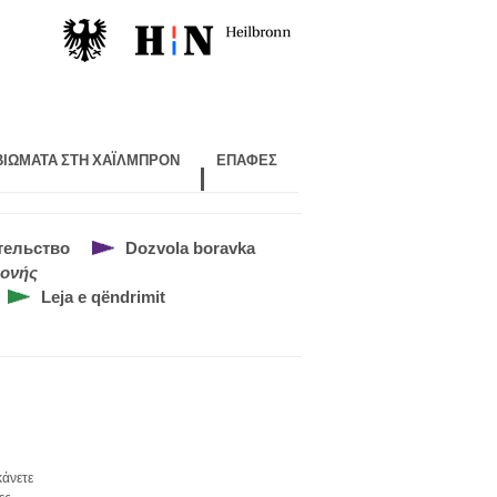
 ΒΙΏΜΑΤΑ ΣΤΗ ΧΑΪΛΜΠΡΌΝ
ΕΠΑΦΈΣ
тельство
Dozvola boravka
μονής
Leja e qëndrimit
κάνετε