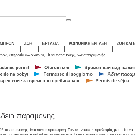
ΛΜΠΡΌΝ
ΖΩΉ
ΕΡΓΑΣΊΑ
ΚΟΙΝΩΝΙΚΉ ΈΝΤΑΞΗ
ΖΩΉ ΚΑΙ
πρόν
,
Υπηρεσία αλλοδαπών
,
Τίτλοι παραμονής
,
Άδεια παραμονής
idence permit
Oturum izni
Временный вид на жи
enie na pobyt
Permesso di soggiorno
Άδεια παρα
азрешение за временно пребиваване
Permis de séjour
δεια παραμονής
άδεια παραμονής είναι πάντα προσωρινή. Εάν εκπνεύσει η προθεσμία, μπορείτε να 