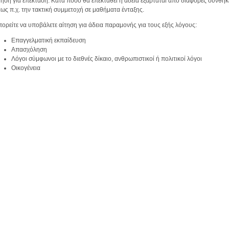
τηση για επέκταση. Κατά πόσο θα επεκταθεί η άδεια εξαρτάται από διάφορες συνθήκ
ως π.χ. την τακτική συμμετοχή σε μαθήματα ένταξης.
ορείτε να υποβάλετε αίτηση για άδεια παραμονής για τους εξής λόγους:
Επαγγελματική εκπαίδευση
Απασχόληση
Λόγοι σύμφωνοι με το διεθνές δίκαιο, ανθρωπιστικοί ή πολιτικοί λόγοι
Οικογένεια