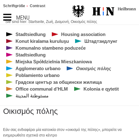
Schriftgröße
Contrast
MENU
Sie sind hier:
Startseite
,
Ζωή
,
Διαμονή
,
Οικισμός πόλης
Stadtsiedlung
Housing association
Konut kiralama kuruluşu
Штадтзидлунг
Komunalno stambeno poduzeće
Stadtsiedlung
Miejska Spółdzielnia Mieszkaniowa
Agglomerato urbano
Οικισμός πόλης
Poblamiento urbano
Градски център за общински жилища
Office communal d’HLM
Kolonia e qytetit
مستوطنة المدينة
Οικισμός πόλης
Εάν σας ενδιαφέρει μία κατοικία στον «οικισμό της πόλης», μπορείτε να
ενημερωθείτε σχετικά στο κέντρο