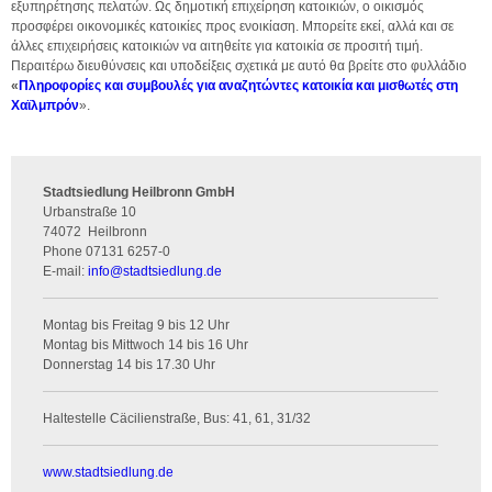
εξυπηρέτησης πελατών. Ως δημοτική επιχείρηση κατοικιών, ο οικισμός
προσφέρει οικονομικές κατοικίες προς ενοικίαση. Μπορείτε εκεί, αλλά και σε
άλλες επιχειρήσεις κατοικιών να αιτηθείτε για κατοικία σε προσιτή τιμή.
Περαιτέρω διευθύνσεις και υποδείξεις σχετικά με αυτό θα βρείτε στο φυλλάδιο
«
Πληροφορίες και συμβουλές για αναζητώντες κατοικία και μισθωτές στη
Χαϊλμπρόν
».
Stadtsiedlung Heilbronn GmbH
Urbanstraße 10
74072
Heilbronn
Phone
07131 6257-0
E-mail:
info
@
stadtsiedlung.de
Montag bis Freitag 9 bis 12 Uhr
Montag bis Mittwoch 14 bis 16 Uhr
Donnerstag 14 bis 17.30 Uhr
Haltestelle Cäcilienstraße, Bus: 41, 61, 31/32
www.stadtsiedlung.de