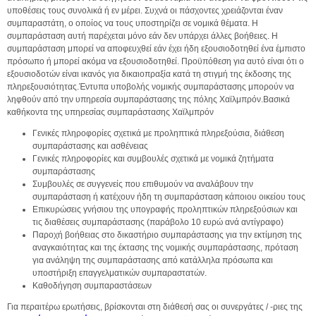
υποθέσεις τους συνολικά ή εν μέρει. Συχνά οι πάσχοντες χρειάζονται έναν
συμπαραστάτη, ο οποίος να τους υποστηρίζει σε νομικά θέματα. Η
συμπαράσταση αυτή παρέχεται μόνο εάν δεν υπάρχει άλλες βοήθειες. Η
συμπαράσταση μπορεί να αποφευχθεί εάν έχει ήδη εξουσιοδοτηθεί ένα έμπιστο
πρόσωπο ή μπορεί ακόμα να εξουσιοδοτηθεί. Προϋπόθεση για αυτό είναι ότι ο
εξουσιοδοτών είναι ικανός για δικαιοπραξία κατά τη στιγμή της έκδοσης της
πληρεξουσιότητας.Έντυπα υποβολής νομικής συμπαράστασης μπορούν να
ληφθούν από την υπηρεσία συμπαράστασης της πόλης Χαϊλμπρόν.Βασικά
καθήκοντα της υπηρεσίας συμπαράστασης Χαϊλμπρόν
Γενικές πληροφορίες σχετικά με προληπτικά πληρεξούσια, διάθεση
συμπαράστασης και ασθένειας
Γενικές πληροφορίες και συμβουλές σχετικά με νομικά ζητήματα
συμπαράστασης
Συμβουλές σε συγγενείς που επιθυμούν να αναλάβουν την
συμπαράσταση ή κατέχουν ήδη τη συμπαράσταση κάποιου οικείου τους
Επικυρώσεις γνήσιου της υπογραφής προληπτικών πληρεξούσιων και
τις διαθέσεις συμπαράστασης (παράβολο 10 ευρώ ανά αντίγραφο)
Παροχή βοήθειας στο δικαστήριο συμπαράστασης για την εκτίμηση της
αναγκαιότητας και της έκτασης της νομικής συμπαράστασης, πρόταση
για ανάληψη της συμπαράστασης από κατάλληλα πρόσωπα και
υποστήριξη επαγγελματικών συμπαραστατών.
Καθοδήγηση συμπαραστάσεων
Για περαιτέρω ερωτήσεις, βρίσκονται στη διάθεσή σας οι συνεργάτες / -ριες της