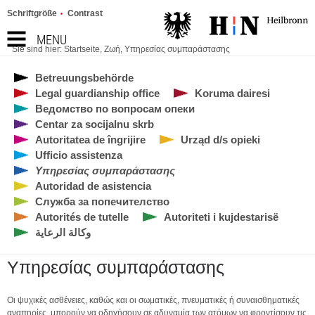
Schriftgröße
Contrast
MENU
Sie sind hier:
Startseite
,
Ζωή
,
Υπηρεσίας συμπαράστασης
Betreuungsbehörde
Legal guardianship office
Koruma dairesi
Ведомство по вопросам опеки
Centar za socijalnu skrb
Autoritatea de îngrijire
Urząd d/s opieki
Ufficio assistenza
Υπηρεσίας συμπαράστασης
Autoridad de asistencia
Служба за попечителство
Autorités de tutelle
Autoriteti i kujdestarisë
وكالة الرعاية
Υπηρεσίας συμπαράστασης
Οι ψυχικές ασθένειες, καθώς και οι σωματικές, πνευματικές ή συναισθηματικές
αναπηρίες, μπορούν να οδηγήσουν σε αδυναμία των ατόμων να φροντίσουν τις