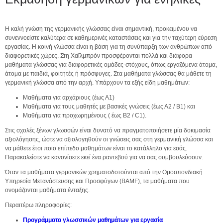
Η καλή γνώση της γερμανικής γλώσσας είναι σημαντική, προκειμένου να
συνεννοείστε καλύτερα σε καθημερινές καταστάσεις και για την ταχύτερη εύρεση
εργασίας. Η κοινή γλώσσα είναι η βάση για τη συνύπαρξη των ανθρώπων από
διαφορετικές χώρες. Στη Χαϊλμπρόν προσφέρονται πολλά και διάφορα
μαθήματα γλώσσας για διαφορετικές ομάδες-στόχους, όπως εργαζόμενα άτομα,
άτομα με παιδιά, φοιτητές ή πρόσφυγες. Στα μαθήματα γλώσσας θα μάθετε τη
γερμανική γλώσσα από την αρχή. Υπάρχουν τα εξής είδη μαθημάτων:
Μαθήματα για αρχάριους (έως Α1)
Μαθήματα για τους μαθητές με βασικές γνώσεις (έως Α2 / Β1) και
Μαθήματα για προχωρημένους ( έως B2 / C1).
Στις σχολές ξένων γλωσσών είναι δυνατό να πραγματοποιήσετε μία δοκιμασία
αξιολόγησης, ώστε να αξιολογηθούν οι γνώσεις σας στη γερμανική γλώσσα και
να μάθετε έτσι ποιο επίπεδο μαθημάτων είναι το κατάλληλο για εσάς.
Παρακαλείστε να κανονίσετε εκεί ένα ραντεβού για να σας συμβουλεύσουν.
Όταν τα μαθήματα γερμανικών χρηματοδοτούνται από την Ομοσπονδιακή
Υπηρεσία Μετανάστευσης και Προσφύγων (BAMF), τα μαθήματα που
ονομάζονται μαθήματα ένταξης.
Περαιτέρω πληροφορίες:
Προγράμματα γλωσσικών μαθημάτων για εργασία