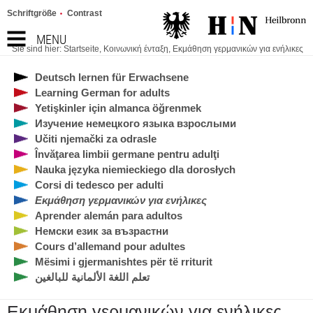
Schriftgröße
Contrast
MENU
Sie sind hier:
Startseite
,
Κοινωνική ένταξη
,
Εκμάθηση γερμανικών για ενήλικες
Deutsch lernen für Erwachsene
Learning German for adults
Yetişkinler için almanca öğrenmek
Изучение немецкого языка взрослыми
Učiti njemački za odrasle
Învăţarea limbii germane pentru adulţi
Nauka języka niemieckiego dla dorosłych
Corsi di tedesco per adulti
Εκμάθηση γερμανικών για ενήλικες
Aprender alemán para adultos
Немски език за възрастни
Cours d’allemand pour adultes
Mësimi i gjermanishtes për të rriturit
تعلم اللغة الألمانية للبالغين
Εκμάθηση γερμανικών για ενήλικες