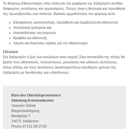
Το Φόρουμ Εθελοντισμός στην πόλη και την εριφέρεια της Χαϊλμπρόν συνδέει
διάφορους συλλόγους και οργανισμούς. Στόχος είναι η δκτύωση και προώθηση
της πρωτοβουλίας των πολιτών. Βασικές αρμοδιότητες του φόρουμ είναι:
Εξασφάλιση, κινητοποίηση, προώθηση και συμβούλευση εθελοντών
Ανταλλαγή εμπειριών και
ετεκπαιδεύσεις για ενεργούς
Βραβεία για εθελοντές
Λόμπυ και δημόσιες σχέσεις για τον εθελοντισμό.
Σύλλογοι
Στη Χαϊλμπρόν η ζωή των συλλόγων είναι ενεργή. Στην ιστοσελίδα της πόλης θα
βρείτε τους αθλητικούς, πολιτιστικούς, μουσικούς και ωδικούς συλλόγους,
όπως επίσης και τους συλλόγους δραστηριοτήτων ελευθέρου χρόνου της
Χαϊλμπρόν με διευθύνσεις και υπευθύνους.
Büro des Oberbürgermeisters
Abteilung Kommunikation
Yasemin Özbek
Bürgerbeteiligung
Marktplatz 7
74072
Heilbronn
Phone
07131 56-3726