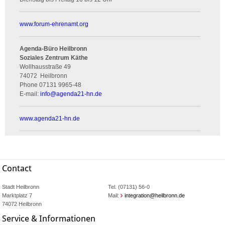
www.forum-ehrenamt.org
Agenda-Büro Heilbronn
Soziales Zentrum Käthe
Wollhausstraße 49
74072
Heilbronn
Phone
07131 9965-48
E-mail:
info
@
agenda21-hn.de
www.agenda21-hn.de
Contact
Stadt Heilbronn
Tel. (07131) 56-0
Marktplatz 7
Mail:
integration@heilbronn.de
74072 Heilbronn
Service & Informationen