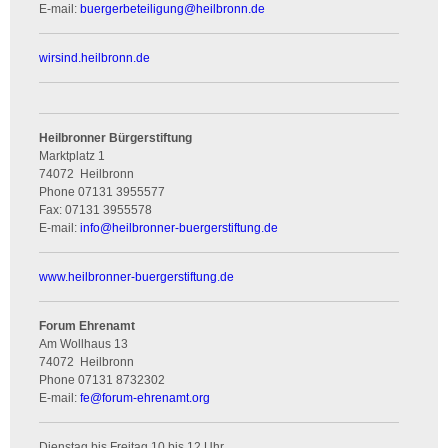
E-mail:
buergerbeteiligung
@
heilbronn.de
wirsind.heilbronn.de
Heilbronner Bürgerstiftung
Marktplatz 1
74072
Heilbronn
Phone
07131 3955577
Fax:
07131 3955578
E-mail:
info
@
heilbronner-buergerstiftung.de
www.heilbronner-buergerstiftung.de
Forum Ehrenamt
Am Wollhaus 13
74072
Heilbronn
Phone
07131 8732302
E-mail:
fe
@
forum-ehrenamt.org
Dienstag bis Freitag 10 bis 12 Uhr