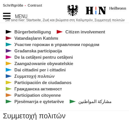
Schriftgröße
Contrast
MENU
Sie sind hier:
Startseite
,
Ζωή και βιώματα στη Χαϊλμπρόν
,
Συμμετοχή πολιτών
Bürgerbeteiligung
Citizen involvement
Vatandaşların Katılımı
Участие горожан в управлении городом
Građanska participacija
De la cetățeni pentru cetățeni
Zaangażowanie obywatelskie
Dai cittadini per i cittadini
Συμμετοχή πολιτών
Participación de ciudadanos
Гражданска активност
Participation citoyenne
Pjesëmarrja e qytetarëve
مشاركة المواطنين
Συμμετοχή πολιτών