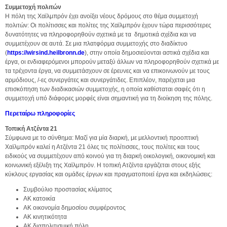
Συμμετοχή πολιτών
Η πόλη της Χαϊλμπρόν έχει ανοίξει νέους δρόμους στο θέμα συμμετοχή
πολιτών: Οι πολίτισσες και πολίτες της Χαϊλμπρόν έχουν τώρα περισσότερες
δυνατότητες να πληροφορηθούν σχετικά με τα δημοτικά σχέδια και να
συμμετέχουν σε αυτά. Σε μια πλατφόρμα συμμετοχής στο διαδίκτυο
(
https://wirsind.heilbronn.de
), στην οποία δημοσιεύονται αστικά σχέδια και
έργα, οι ενδιαφερόμενοι μπορούν μεταξύ άλλων να πληροφορηθούν σχετικά με
τα τρέχοντα έργα, να συμμετάσχουν σε έρευνες και να επικοινωνούν με τους
αρμόδιους, /-ες συνεργάτες και συνεργάτιδες. Επιπλέον, παρέχεται μια
επισκόπηση των διαδικασιών συμμετοχής, η οποία καθίσταται σαφές ότι η
συμμετοχή υπό διάφορες μορφές είναι σημαντική για τη διοίκηση της πόλης.
Περεταίρω πληροφορίες
Τοπική Ατζέντα 21
Σύμφωνα με το σύνθημα: Μαζί για μία διαρκή, με μελλοντική προοπτική
Χαϊλμπρόν καλεί η Ατζέντα 21 όλες τις πολίτισσες, τους πολίτες και τους
ειδικούς να συμμετέχουν από κοινού για τη διαρκή οικολογική, οικονομική και
κοινωνική εξέλιξη της Χαϊλμπρόν. Η τοπική Ατζέντα εργάζεται στους εξής
κύκλους εργασίας και ομάδες έργων και πραγματοποιεί έργα και εκδηλώσεις:
Συμβούλιο προστασίας κλίματος
ΑΚ κατοικία
ΑΚ οικονομία δημοσίου συμφέροντος
ΑΚ κινητικότητα
ΑΚ διαπολιτισμική πόλη