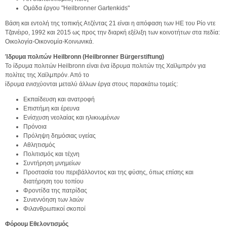
Ομάδα έργου "Heilbronner Gartenkids"
Βάση και εντολή της τοπικής Ατζέντας 21 είναι η απόφαση των ΗΕ του Ρίο ντε
Τζανέιρο, 1992 και 2015 ως προς την διαρκή εξέλιξη των κοινοτήτων στα πεδία:
Οικολογία-Οικονομία-Κοινωνικά.
Ίδρυμα πολιτών Heilbronn (Heilbronner Bürgerstiftung)
Το ίδρυμα πολιτών Heilbronn είναι ένα ίδρυμα πολιτών της Χαϊλμπρόν για
πολίτες της Χαϊλμπρόν. Από το
ίδρυμα ενισχύονται μεταλύ άλλων έργα στους παρακάτω τομείς:
Εκπαίδευση και ανατροφή
Επιστήμη και έρευνα
Ενίσχυση νεολαίας και ηλικιωμένων
Πρόνοια
Πρόληψη δημόσιας υγείας
Αθλητισμός
Πολιτισμός και τέχνη
Συντήρηση μνημείων
Προστασία του περιβάλλοντος και της φύσης, όπως επίσης και
διατήρηση του τοπίου
Φροντίδα της πατρίδας
Συνεννόηση των λαών
Φιλανθρωπικοί σκοποί
Φόρουμ Εθελοντισμός