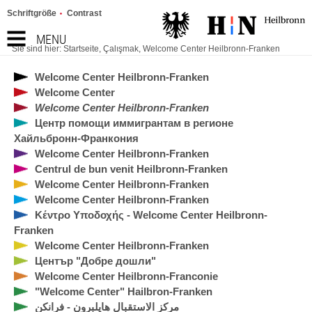
Schriftgröße
Contrast
MENU
Sie sind hier:
Startseite
,
Çalışmak
,
Welcome Center Heilbronn-Franken
Welcome Center Heilbronn-Franken
Welcome Center
Welcome Center Heilbronn-Franken
Центр помощи иммигрантам в регионе
Хайльбронн-Франкония
Welcome Center Heilbronn-Franken
Centrul de bun venit Heilbronn-Franken
Welcome Center Heilbronn-Franken
Welcome Center Heilbronn-Franken
Κέντρο Υποδοχής - Welcome Center Heilbronn-
Franken
Welcome Center Heilbronn-Franken
Център "Добре дошли"
Welcome Center Heilbronn-Franconie
"Welcome Center" Hailbron-Franken
مركز الاستقبال هايلبرون - فرانكن