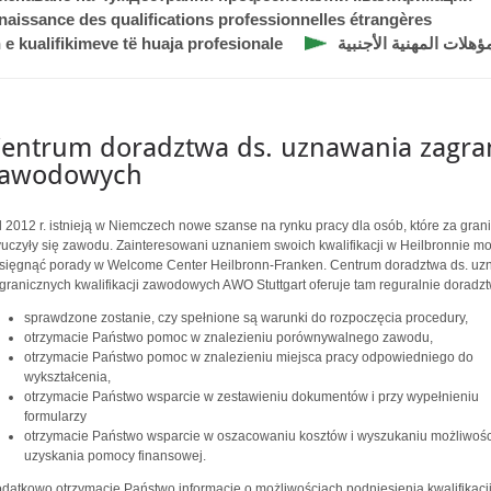
naissance des qualifications professionnelles étrangères
 e kualifikimeve të huaja profesionale
هلات المهنية الأجنبية
entrum doradztwa ds. uznawania zagrani
zawodowych
 2012 r. istnieją w Niemczech nowe szanse na rynku pracy dla osób, które za gran
uczyły się zawodu. Zainteresowani uznaniem swoich kwalifikacji w Heilbronnie m
sięgnąć porady w Welcome Center Heilbronn-Franken. Centrum doradztwa ds. u
granicznych kwalifikacji zawodowych AWO Stuttgart oferuje tam reguralnie doradz
sprawdzone zostanie, czy spełnione są warunki do rozpoczęcia procedury,
otrzymacie Państwo pomoc w znalezieniu porównywalnego zawodu,
otrzymacie Państwo pomoc w znalezieniu miejsca pracy odpowiedniego do
wykształcenia,
otrzymacie Państwo wsparcie w zestawieniu dokumentów i przy wypełnieniu
formularzy
otrzymacie Państwo wsparcie w oszacowaniu kosztów i wyszukaniu możliwośc
uzyskania pomocy finansowej.
datkowo otrzymacie Państwo informacje o możliwościach podniesienia kwalifikacji