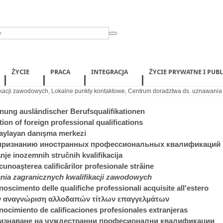
ŻYCIE
PRACA
INTEGRACJA
ŻYCIE PRYWATNE I PUB
ikacji zawodowych
,
Lokalne punkty kontaktowe
,
Centrum doradztwa ds. uznawania 
ung ausländischer Berufsqualifikationen
ion of foreign professional qualifications
onaylayan danışma merkezi
 признанию иностранных профессиональных квалификаций
nje inozemnih stručnih kvalifikacija
unoaşterea calificărilor profesionale străine
ia zagranicznych kwalifikacji zawodowych
noscimento delle qualifiche professionali acquisite all'estero
ην αναγνώριση αλλοδαπών τίτλων επαγγελμάτων
nocimiento de calificaciones profesionales extranjeras
ризнаване на чуждестранни професионални квалификации