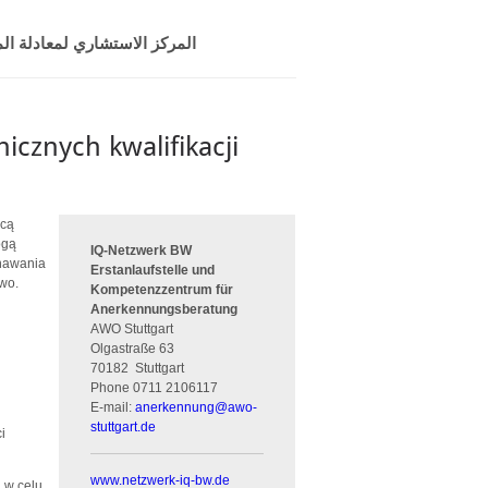
المركز الاستشاري لمعادلة المؤ
cznych kwalifikacji
icą
ogą
IQ-Netzwerk BW
znawania
Erstanlaufstelle und
two.
Kompetenzzentrum für
Anerkennungsberatung
AWO Stuttgart
Olgastraße 63
70182
Stuttgart
Phone
0711 2106117
E-mail:
anerkennung
@
awo-
stuttgart.de
i
www.netzwerk-iq-bw.de
 w celu