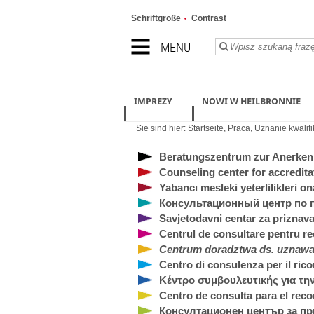
Schriftgröße
Contrast
MENU
IMPREZY
NOWI W HEILBRONNIE
Sie sind hier:
Startseite
,
Praca
,
Uznanie kwalif
Beratungszentrum zur Anerkenn
Counseling center for accreditat
Yabancı mesleki yeterlilikleri 
Консультационный центр по
Savjetodavni centar za priznava
Centrul de consultare pentru rec
Centrum doradztwa ds. uznawan
Centro di consulenza per il rico
Κέντρο συμβουλευτικής για τ
Centro de consulta para el reco
Консултационен център за п