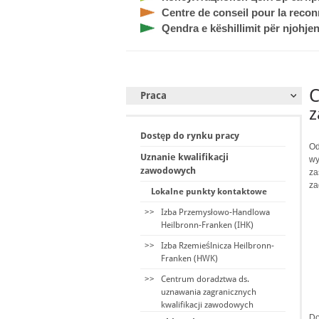
Centre de conseil pour la recon
Qendra e këshillimit për njohjen
C
Praca
Dostęp do rynku pracy
Od
Uznanie kwalifikacji
wy
zawodowych
za
za
Lokalne punkty kontaktowe
>>
Izba Przemysłowo-Handlowa
Heilbronn-Franken (IHK)
>>
Izba Rzemieślnicza Heilbronn-
Franken (HWK)
>>
Centrum doradztwa ds.
uznawania zagranicznych
kwalifikacji zawodowych
Do