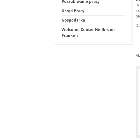
Poszukiwanie pracy
uz
sz
Urząd Pracy
be
Gospodarka
Da
Welcome Center Heilbronn-
Franken
Ak