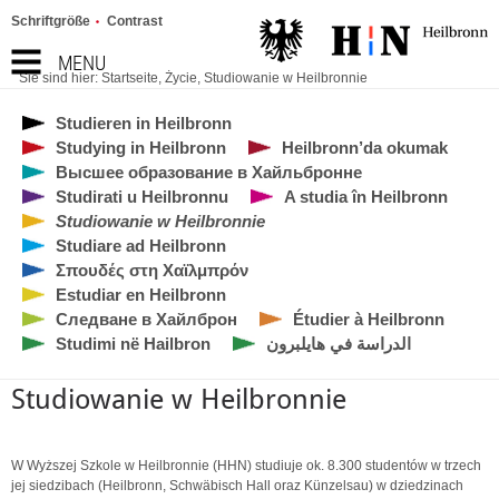
Schriftgröße
Contrast
MENU
Sie sind hier:
Startseite
,
Życie
,
Studiowanie w Heilbronnie
Studieren in Heilbronn
Studying in Heilbronn
Heilbronn’da okumak
Высшее образование в Хайльбронне
Studirati u Heilbronnu
A studia în Heilbronn
Studiowanie w Heilbronnie
Studiare ad Heilbronn
Σπουδές στη Χαϊλμπρόν
Estudiar en Heilbronn
Следване в Хайлброн
Étudier à Heilbronn
Studimi në Hailbron
الدراسة في هايلبرون
Studiowanie w Heilbronnie
W Wyższej Szkole w Heilbronnie (HHN) studiuje ok. 8.300 studentów w trzech
jej siedzibach (Heilbronn, Schwäbisch Hall oraz Künzelsau) w dziedzinach