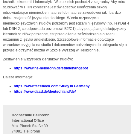
techniki, ekonomii i informatyki. Wielu z nich pochodzi z zagranicy. Aby móc
studiować w HHN konieczne jest świadectwo ukończenia szkoły
odpowiadające niemieckiej maturze lub maturze zawodowej jak i bardzo
dobra znajomość języka niemieckiego. W celu rozpoczęcia
niemieckojęzycznych studiów potrzebny jest egzamin językowy (np. TestDaF4
lub DSH-2, co odpowiada poziomowi B2/C1), aby podjąć angielskojęzyczny
kierunek studiów potrzebne jest przedłożenie zaświadczenia o zdaniu
egzaminu z języka angielskiego. Szczegółowe informacje dotyczące
warunków przyjęcia na studia i dokumentów potrzebnych do ubiegania się o
przyjęcie otrzymać można w Szkole Wyższej w Heilbronnie.
Zestawienie wszystkich kierunków studiów:
https://www.hs-heilbronn.de/studienangebot
Dalsze informacje:
https://www.facebook.com/Study.in.Germany
https://www.daad.de/deutschland/de/
Hochschule Heilbronn
International Office
Max-Planck-Straße 39
74081
Heilbronn