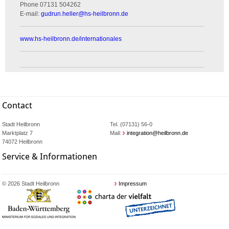
Phone
07131 504262
E-mail:
gudrun.heller
@
hs-heilbronn.de
www.hs-heilbronn.de/internationales
Contact
Stadt Heilbronn
Tel. (07131) 56-0
Marktplatz 7
Mail:
integration@heilbronn.de
74072 Heilbronn
Service & Informationen
© 2026 Stadt Heilbronn
Impressum