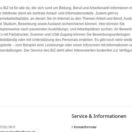
s BiZ ist für alle da, die sich rund um Bildung, Beruf und Arbeitsmarkt informieren 
e Infotheke dient als zentrale Anlauf- und Informationsstelle. Zudem gibt es
ternetarbeitsplätze, an denen Sie im Internet zu den Themen Arbeit und Beruf, Aus
d Studium, Bewerbung sowie Ausland recherchieren können. Hier können Sie
ispielsweise nach passenden Ausbildungs- und Arbeitsplätzen suchen. An Bewer
s mit Farbdrucker, Scanner und USB-Zugang können Sie Bewerbungsunterlagen
lbstständig oder mit Unterstützung des Personals erstellen. Es gibt noch viele weit
gebote – zum Beispiel eine Leselounge oder einen Infoscreen mit Informationen z
ranstaltungen. Der Service des BiZ steht allen Interessierten kostenfrei zur Verfügu
Service & Informationen
07131) 56-0
Kontaktformular
integration@heilbronn.de