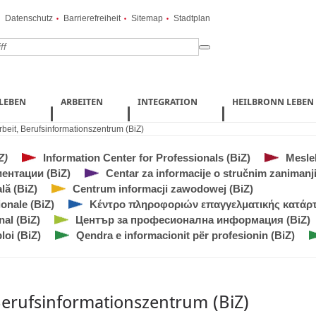
Datenschutz
Barrierefreiheit
Sitemap
Stadtplan
LEBEN
ARBEITEN
INTEGRATION
HEILBRONN LEBEN
rbeit
,
Berufsinformationszentrum (BiZ)
Z)
Information Center for Professionals (BiZ)
Meslek
ентации (BiZ)
Centar za informacije o stručnim zanimanj
lă (BiZ)
Centrum informacji zawodowej (BiZ)
onale (BiZ)
Κέντρο πληροφοριών επαγγελματικής κατάρτι
al (BiZ)
Център за професионална информация (BiZ)
loi (BiZ)
Qendra e informacionit për profesionin (BiZ)
erufsinformationszentrum (BiZ)