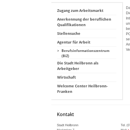
Da
Zugang zum Arbeitsmarkt
Di
In
Anerkennung der beruflichen
un
Qualifikationen
be
Stellensuche
PC
se
Agentur für Arbeit
An
Ve
>
Berufsinformationszentrum
(BiZ)
Die Stadt Heilbronn als
Arbeitgeber
Wirtschaft
Welcome Center Heilbronn-
Franken
Kontakt
Stadt Heilbronn
Tel. (
Marktplatz 7
Mail: