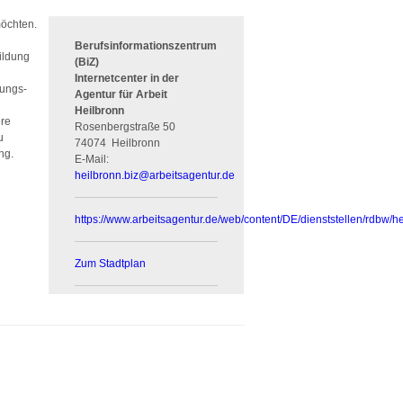
möchten.
Berufsinformationszentrum
bildung
(BiZ)
Internetcenter in der
bungs-
Agentur für Arbeit
Heilbronn
ere
Rosenbergstraße 50
u
74074
Heilbronn
ng.
E-Mail:
heilbronn.biz
@
arbeitsagentur.de
https://www.arbeitsagentur.de/web/content/DE/dienststellen/rdbw/h
Zum Stadtplan