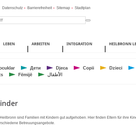
Datenschutz
Barrierefreiheit
Sitemap
Stadtplan
LEBEN
ARBEITEN
INTEGRATION
HEILBRONN L
ocuklar
Дети
Djeca
Copii
Dzieci
ts
Fëmijë
الأطفال
inder
 Heilbronn sind Familien mit Kindern gut aufgehoben. Hier finden Eltern für ihre Ki
rschiedene Betreuungsangebote.