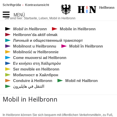
Schriftgröße
Kontrastansicht
MENÜ
Sie sind hier:
Startseite
,
Leben
,
Mobil in Heilbronn
Mobil in Heilbronn
Mobile in Heilbronn
Heilbronn’da aktif olmak
Личный и общественный транспорт
Mobilnost u Heilbronnu
Mobil în Heilbronn
Mobilność w Heilbronnie
Come muoversi ad Heilbronn
Εν κινήσει στη Χαϊλμπρόν
Ser movible en Heilbronn
Мобилност в Хайлброн
Conduire à Heilbronn
Mobil në Hailbron
التنقل في هايلبرون
Mobil in Heilbronn
In Heilbronn können Sie sich bequem mit öffentlichen Verkehrsmitteln, zu Fuß,