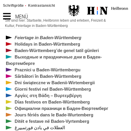
Schriftgröße
Kontrastansicht
MENÜ
Sie sind hier:
Startseite
,
Heilbronn leben und erleben
,
Freizeit &
Kultur
,
Feiertage in Baden-Württemberg
Feiertage in Baden-Württemberg
Holidays in Baden-Württemberg
Baden-Württemberg’de genel tatil günleri
Выходные и праздничные дни в Баден-
Вюртемберге
Praznici u Baden-Württembergu
Sărbători în Baden-Württemberg
Dni świąteczne w Badenii-Wirtembergii
Giorni festivi nel Baden-Württemberg
Αργίες στη Βάδη – Βυρτεμβέργη
Días festivos en Baden-Württemberg
Официални празници в Баден-Вюртемберг
Jours fériés dans le Bade-Wurtemberg
Ditët e festave në Baden-Vyrtemberg
العطلات في بادن فورتمبيرغ