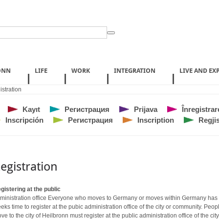
ONN
LIFE
WORK
INTEGRATION
LIVE AND EX
stration
Kayıt
Регистрация
Prijava
Înregistrar
Inscripción
Регистрация
Inscription
Regjis
egistration
gistering at the public
ministration office Everyone who moves to Germany or moves within Germany has
eks time to register at the pubic administration office of the city or community. Peo
ve to the city of Heilbronn must register at the public administration office of the city