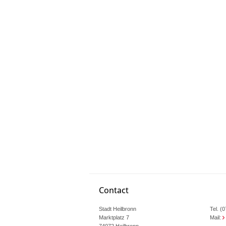
Contact
Stadt Heilbronn
Tel. (
Marktplatz 7
Mail:
74072 Heilbronn