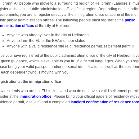
ilbronn. All people who move to a surrounding region of Heilbronn (Landkreis) mus
gister at the local public administration office of that region. Depending on the indiv
quirements, you are to register directly at the immigration office or at one of the mun
blic public administration offices. The following people must register at the
public
ministration offices
of the city of Heilbronn:
Anyone who already lives in the city of Heilbronn
Anyone from the EU or the EEA member states
Anyone with a valid residence title (e.g. residence permit, settlement permit)
ce you have registered at the public administration office of the city of Heilbronn, yo
 given guidance, which is available to you in 16 different languages. When you regi
ease bring your valid passport and/or personal identification, as well as the residenc
r each dependent who is moving with you.
gistration at the immigration office
w residents who are not EU citizens and who do not have a valid settlement permi
gister at the
immigration office
. Please bring your official papers of residency with 
sidence permit, visa, etc) and a completed
landlord confirmation of residence for