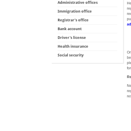
Administrative offices
He
re
Immigration office
re
pu
Registrar’s office
ad
Bank account
Driver's license
Health insurance
On
Social security
be
pl
fo
Re
Ne
re
re