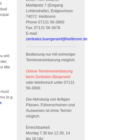
t
Marktplatz 7 (Eingang
idual
Lohtorstraße), Erdgeschoss
icipal
74072
Heilbronn
Phone
07131 56-3800
Fax:
07131 56-3678
E-mail:
zentrales.buergeramt
@
heilbronn.de
Bedienung nur mit vorheriger
u will
Terminvereinbarung möglich.
ster,
e title
Online-Terminvereinbarung
beim Zentralen Bürgeramt
oder telefonisch unter 07131
56-3800.
t must
you (e.g.
Die Abholung von fertigen
m
.
Pässen, Führerscheinen und
Ausweisen ist ohne Termin
möglich.
Erreichbarkeit
Montag 7.30 bis 12.30, 14
bis 16 Uhr