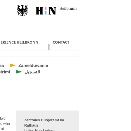
PERIENCE HEILBRONN
CONTACT
ea
Zameldowanie
trimi
التسجيل
 two
Zentrales Bürgeramt im
ple who
Rathaus
 of
Leiter: Herr Lederer