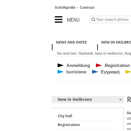
Schriftgröße
Contrast
MENU
NEWS AND DATES
NEW IN HEILBR
Sie sind hier:
Startseite
,
New in Heilbronn
,
Regi
Anmeldung
Registration
Iscrizione
Εγγραφή
R
New in Heilbronn
Re
City hall
ad
we
Registration
mo