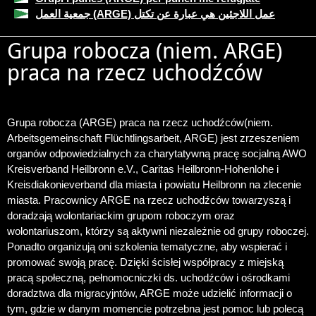
جمعية العمل (ARGE) عمل اللاجئين هي عبارة عن تكتل
Grupa robocza (niem. ARGE)
praca na rzecz uchodźców
Grupa robocza (ARGE) praca na rzecz uchodźców
(niem.
Arbeitsgemeinschaft Flüchtlingsarbeit, ARGE) jest zrzeszeniem
organów odpowiedzialnych za charytatywną pracę socjalną AWO
Kreisverband Heilbronn e.V., Caritas Heilbronn-Hohenlohe i
Kreisdiakonieverband dla miasta i powiatu Heilbronn na zlecenie
miasta. Pracownicy ARGE na rzecz uchodźców towarzyszą i
doradzają wolontariackim grupom roboczym oraz
wolontariuszom, którzy są aktywni niezależnie od grupy roboczej.
Ponadto organizują oni szkolenia tematyczne, aby wspierać i
promować swoją pracę. Dzięki ścisłej współpracy z miejską
pracą społeczną, pełnomocniczki ds. uchodźców i ośrodkami
doradztwa dla migracyjntów, ARGE może udzielić informacji o
tym, gdzie w danym momencie potrzebna jest pomoc lub polecą