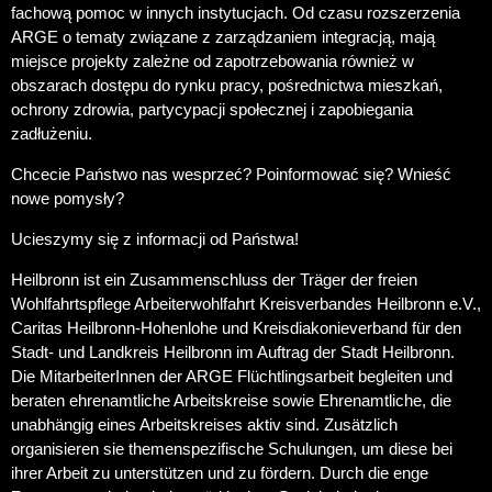
fachową pomoc w innych instytucjach. Od czasu rozszerzenia
ARGE o tematy związane z zarządzaniem integracją, mają
miejsce projekty zależne od zapotrzebowania również w
obszarach dostępu do rynku pracy, pośrednictwa mieszkań,
ochrony zdrowia, partycypacji społecznej i zapobiegania
zadłużeniu.
Chcecie Państwo nas wesprzeć? Poinformować się? Wnieść
nowe pomysły?
Ucieszymy się z informacji od Państwa!
Heilbronn ist ein Zusammenschluss der Träger der freien
Wohlfahrtspflege Arbeiterwohlfahrt Kreisverbandes Heilbronn e.V.,
Caritas Heilbronn-Hohenlohe und Kreisdiakonieverband für den
Stadt- und Landkreis Heilbronn im Auftrag der Stadt Heilbronn.
Die MitarbeiterInnen der ARGE Flüchtlingsarbeit begleiten und
beraten ehrenamtliche Arbeitskreise sowie Ehrenamtliche, die
unabhängig eines Arbeitskreises aktiv sind. Zusätzlich
organisieren sie themenspezifische Schulungen, um diese bei
ihrer Arbeit zu unterstützen und zu fördern. Durch die enge