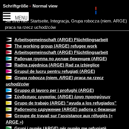
Schriftgröße
Normal view
MENU
Sie sind hier:
Startseite
,
Integracja
,
Grupa robocza (niem. ARGE)
praca na rzecz uchodźców
Arbeitsgemeinschaft (ARGE) Flüchtlingsarbeit
The working group (ARGE) refugee work
Arbeitsgemeinschaft (ARGE) Flüchtlingsarbeit
Рабочая группа по делам беженцев (ARGE)
Radna zajednica (ARGE) Rad za izbjeglice
Grupul de lucru pentru refugiaţi (ARGE)
Grupa robocza (niem. ARGE) praca na rzecz
uchodźców
Gruppo di lavoro per i profughi (ARGE)
Σύνδεσμος εργασίας (ARGE) έργο προσφύγων
Grupo de trabajo (ARGE) “ayuda a los refugiados”
Работното сдружение (ARGE) работа с бежанци
Groupe de travail sur l’assistance aux réfugiés («
ARGE »)
Grupi i punës (ARGE) për punën me refugjatë