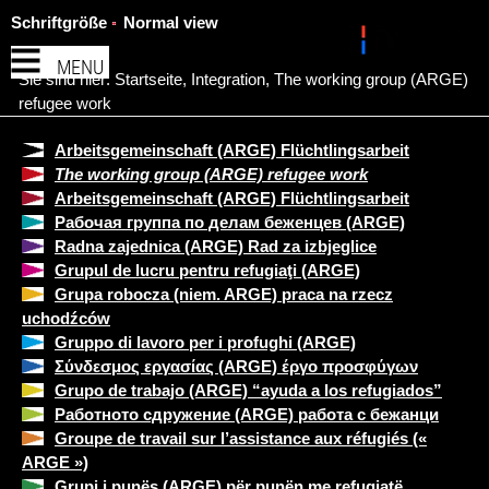
Schriftgröße
Normal view
MENU
Sie sind hier:
Startseite
,
Integration
,
The working group (ARGE)
refugee work
Arbeitsgemeinschaft (ARGE) Flüchtlingsarbeit
The working group (ARGE) refugee work
Arbeitsgemeinschaft (ARGE) Flüchtlingsarbeit
Рабочая группа по делам беженцев (ARGE)
Radna zajednica (ARGE) Rad za izbjeglice
Grupul de lucru pentru refugiaţi (ARGE)
Grupa robocza (niem. ARGE) praca na rzecz
uchodźców
Gruppo di lavoro per i profughi (ARGE)
Σύνδεσμος εργασίας (ARGE) έργο προσφύγων
Grupo de trabajo (ARGE) “ayuda a los refugiados”
Работното сдружение (ARGE) работа с бежанци
Groupe de travail sur l’assistance aux réfugiés («
ARGE »)
Grupi i punës (ARGE) për punën me refugjatë