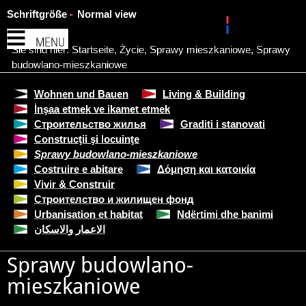
Schriftgröße
Normal view
MENU
Sie sind hier:
Startseite
,
Życie
,
Sprawy mieszkaniowe
,
Sprawy
budowlano-mieszkaniowe
Wohnen und Bauen
Living & Building
İnşaa etmek ve ikamet etmek
Строительство жилья
Graditi i stanovati
Construcţii şi locuinţe
Sprawy budowlano-mieszkaniowe
Costruire e abitare
Δόμηση και κατοικία
Vivir & Construir
Строителство и жилищен фонд
Urbanisation et habitat
Ndërtimi dhe banimi
الاعمار والاسكان
Sprawy budowlano-
mieszkaniowe