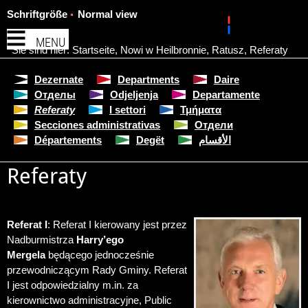
Schriftgröße
Normal view
MENU
Sie sind hier:
Startseite
,
Nowi w Heilbronnie
,
Ratusz
,
Referaty
Dezernate
Departments
Daire
Отделы
Odjeljenja
Departamente
Referaty
I settori
Τμήματα
Secciones administrativas
Отдели
Départements
Degët
الأقسام
Referaty
Referat I
: Referat I kierowany jest przez
Nadburmistrza
Harry’ego
Mergela
będącego jednocześnie
przewodniczącym Rady Gminy. Referat
I jest odpowiedzialny m.in. za
kierownictwo administracyjne, Public