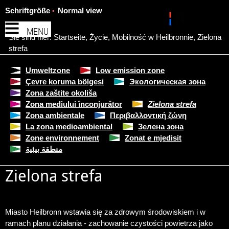
Schriftgröße
Normal view
MENU
Sie sind hier:
Startseite
,
Życie
,
Mobilność w Heilbronnie
,
Zielona
strefa
Umweltzone
Low emission zone
Çevre koruma bölgesi
Экологическая зона
Zona zaštite okoliša
Zona mediului înconjurător
Zielona strefa
Zona ambientale
Περιβαλλοντική ζώνη
La zona medioambiental
Зелена зона
Zone environnement
Zonat e mjedisit
منطقة بيئية
Zielona strefa
Miasto Heilbronn wstawia się za zdrowym środowiskiem i w
ramach planu działania - zachowanie czystości powietrza jako