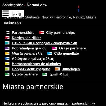
Schriftgröße
Normal view
MENU
Sie sind hier:
Startseite
,
Nowi w Heilbronnie
,
Ratusz
,
Miasta
partnerskie
Partnerstädte
City partnerships
Kardeş şehirlikler
Отношения с городами-побратимами
Pobratimljeni gradovi
Oraşe partenere
Miasta partnerskie
Città gemellate
Αδελφοποιημένες πόλεις
Hermanamientos de ciudades
Побратимени градове
Jumelages
Qytete partnerë
شراكة المدن
Miasta partnerskie
Heilbronn współpracuje z pięcioma miastami partnerskimi w